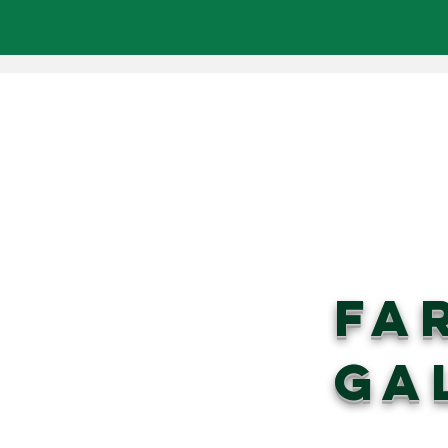
FA
GA