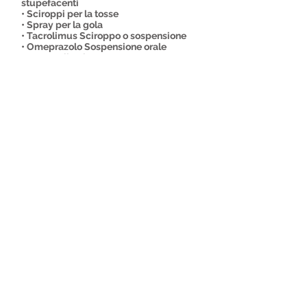
stupefacenti
• Sciroppi per la tosse
• Spray per la gola
• Tacrolimus Sciroppo o sospensione
• Omeprazolo Sospensione orale
• Captopril Sciroppo
• Diazepam microclismi
*Non si vendono online farmaci la cui
dispensazione è subordinata alla
presentazione di ricetta medica.
© 2022 All right reserve
Farmacia Galione . Powered
by
WEBpharma
Privacy Policy
Cookie Policy
Termini e Condizioni