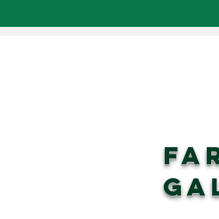
FA
GA